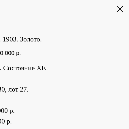
 1903. Золото.
0 000
р.
р. Состояние XF.
0, лот 27.
00 р.
0 р.