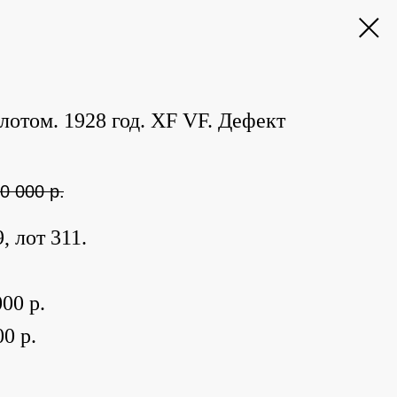
олотом. 1928 год. XF VF. Дефект
0 000
р.
, лот 311.
00 р.
0 р.