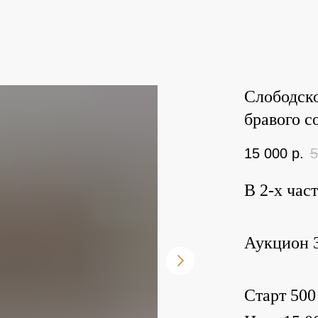
Слободско
бравого с
15 000
р.
5
В 2-х час
Аукцион 3
Старт 500