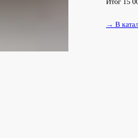
Итог 15 00
→ В ката