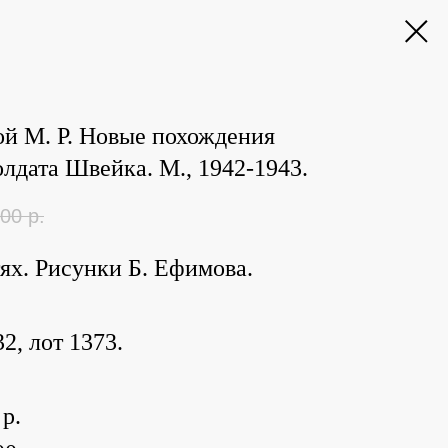
й М. Р. Новые похождения
олдата Швейка. М., 1942-1943.
00
р.
тях. Рисунки Б. Ефимова.
2, лот 1373.
 р.