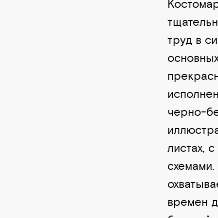
Костомар
тщательн
труд в с
основных
прекрас
исполнен
черно-б
иллюстра
листах, 
схемами.
охватыва
времен д