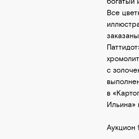
богатый 
Все цвет
иллюстр
заказаны
Паттидот
хромолит
с золоче
выполнен
в «Карто
Ильина» 
Аукцион 9