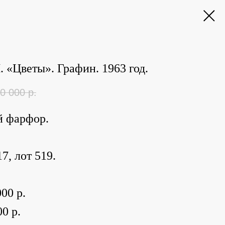
 «Цветы». Графин. 1963 год.
0 000
р.
й фарфор.
7, лот 519.
00 р.
0 р.