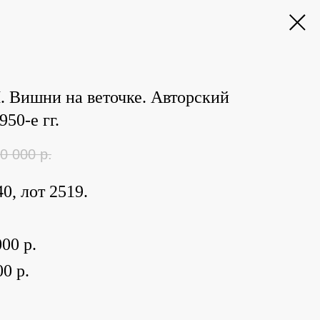
 Вишни на веточке. Авторский
50-е гг.
0 000
р.
0, лот 2519.
00 р.
0 р.