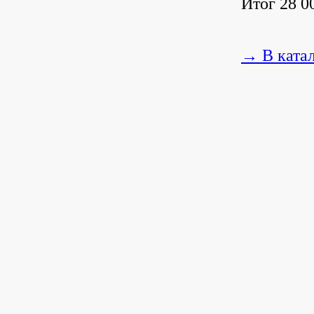
Итог 28 00
→ В ката