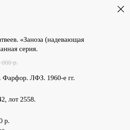
атвеев. «Заноза (надевающая
Банная серия.
 000
р.
. Фарфор. ЛФЗ. 1960-е гг.
2, лот 2558.
0 р.