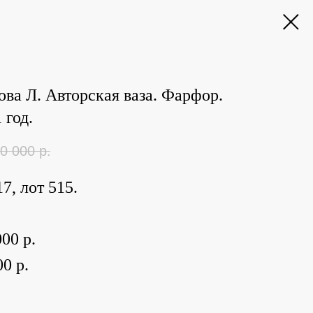
ва Л. Авторская ваза. Фарфор.
 год.
0 000
р.
7, лот 515.
00 р.
0 р.