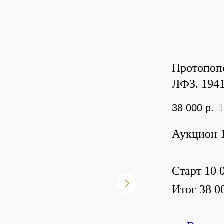
Протопопо
ЛФЗ. 1941
38 000
р.
1
Аукцион 1
Старт 10 0
Итог 38 00