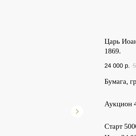
Царь Иоан
1869.
24 000
р.
5
Бумага, г
Аукцион 4
Старт 500