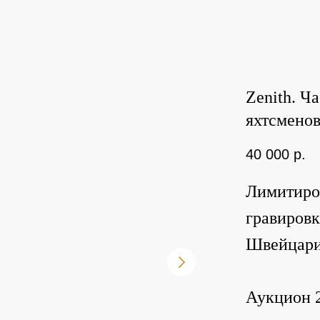
Zenith. Ч
яхтсменов.
40 000
р.
Лимитиров
гравировк
Швейцария
Аукцион 2