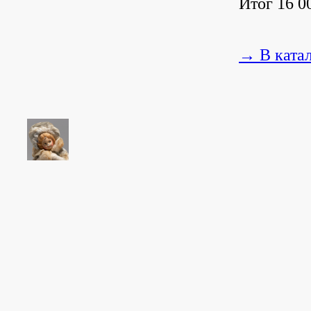
Итог 16 00
→ В ката