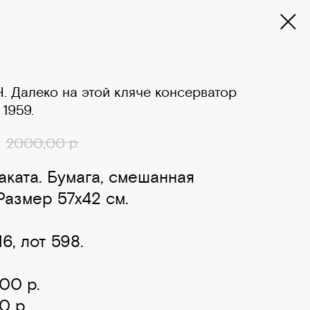
Н. Далеко на этой кляче консерватор
 1959.
р.
2000,00
аката. Бумага, смешанная
 Размер 57х42 см.
6, лот 598.
00 р.
0 р.