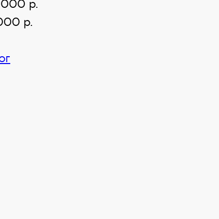
 000 р.
000 р.
ог