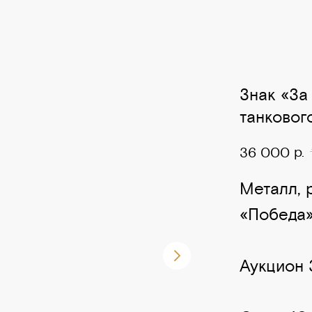
Знак «За
танкового
р.
36 000
Металл, 
«Победа»
Аукцион 3