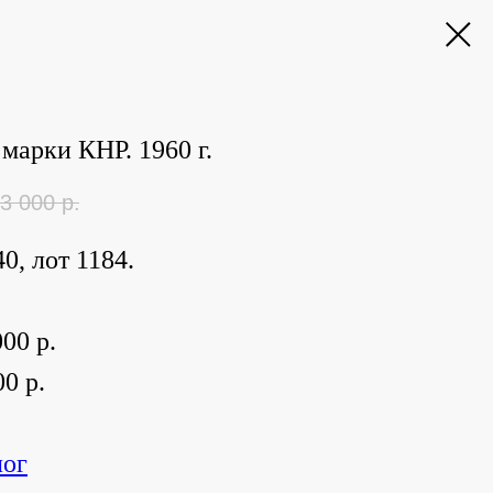
марки КНР. 1960 г.
3 000
р.
0, лот 1184.
00 р.
0 р.
лог