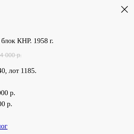
блок КНР. 1958 г.
4 000
р.
0, лот 1185.
00 р.
0 р.
лог