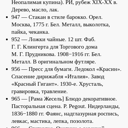
Неопалимая купина). РИ, рубеж XIX-ХХ в.
Дерево, масло, лак.
947 — Стакан в стиле барокко. Орел.
Москва, 1775 г. Бел. Металл, выколотка,
пайка, чеканка.
952 — Ложки чайные. 12 шт. Фаб.
Г. Г. Клингерта для Торгового дома
М. Г. Прудникова. 1908−1916 гг. Бел.
Металл. В оригинальном футляре.
956 — Пресс для бумаги. Ледокол «Красин».
Спасение дирижабля «Италия». Завод
«Красный Гигант». 1930-е. Хрусталь,
гравировка, травление.
965 — [Рама Жесель] Блюдо декоративное.
Пасторальная сцена. P. Pegout. Нидерланды,
1836−1880 гг. Фаянс, надглазурная роспись,
левкас, мастика, лепка, позолота.