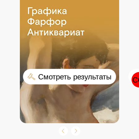
оо Смотреть результаты
С