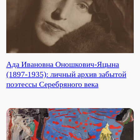
Ада Ивановна Оношкович-Яцына
(1897-1935): личный архив забытой
поэтессы Серебряного века