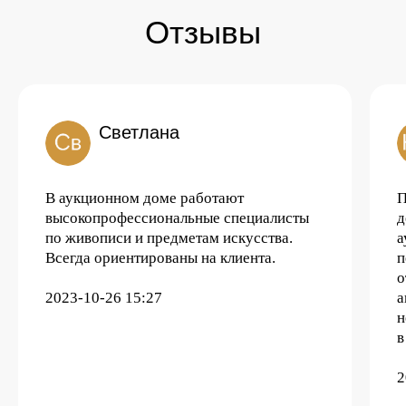
Отзывы
Светлана
В аукционном доме работают
П
высокопрофессиональные специалисты
д
по живописи и предметам искусства.
а
Всегда ориентированы на клиента.
п
о
2023-10-26 15:27
а
н
в
2