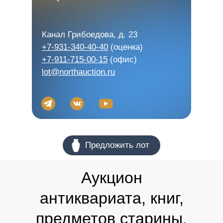
Канал Грибоедова, д. 23
+7-931-340-40-40
(оценка)
+7-911-715-00-15
(офис)
lot@northauction.ru
оо Предложить лот
Аукцион
антиквариата, книг,
предметов старины,