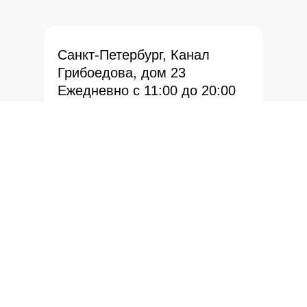
Санкт-Петербург, Канал
Грибоедова, дом 23
Ежедневно с 11:00 до 20:00
Оценка:
+7-931-340-40-40
lot@northauction.ru
Офис:
+7-911-715-00-15
lot@northauction.ru
Подписаться на рассылку