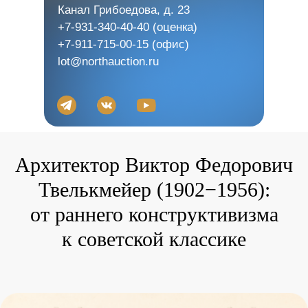
Канал Грибоедова, д. 23
+7-931-340-40-40
(оценка)
+7-911-715-00-15
(офис)
lot@northauction.ru
Архитектор Виктор Федорович
Твелькмейер (1902−1956):
от раннего конструктивизма
к советской классике