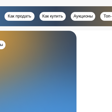
Как продать
Как купить
Аукционы
Топ
ны