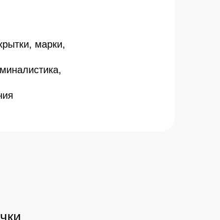
крытки, марки,
иминалистика,
ния
чки,