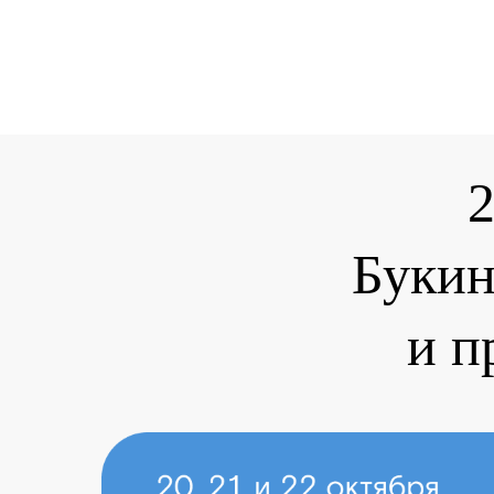
2
Букин
и п