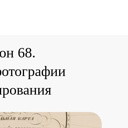
он 68.
фотографии
ирования