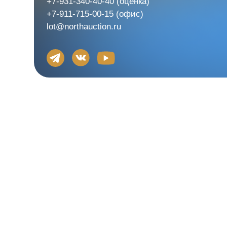
+7-931-340-40-40
(оценка)
+7-911-715-00-15
(офис)
lot@northauction.ru