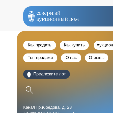
Как продать
Как купить
Аукцио
Топ-продажи
О нас
Отзывы
оо Предложите лот
Канал Грибоедова, д. 23