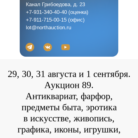
Канал Грибоедова, д. 23
+7-931-340-40-40
(оценка)
+7-911-715-00-15
(офис)
lot@northauction.ru
29, 30, 31 августа и 1 сентября.
Аукцион 89.
Антиквариат, фарфор,
предметы быта, эротика
в искусстве, живопись,
графика, иконы, игрушки,