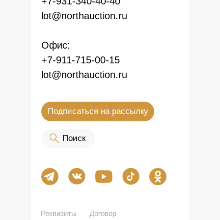
+7-931-340-40-40
lot@northauction.ru
Офис:
+7-911-715-00-15
lot@northauction.ru
Подписаться на рассылку
оо Поиск
Реквизиты
Договор