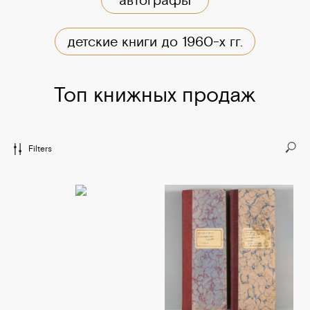
оо Предложить лот
детские книги до 1960-х гг.
Топ книжных продаж
Filters