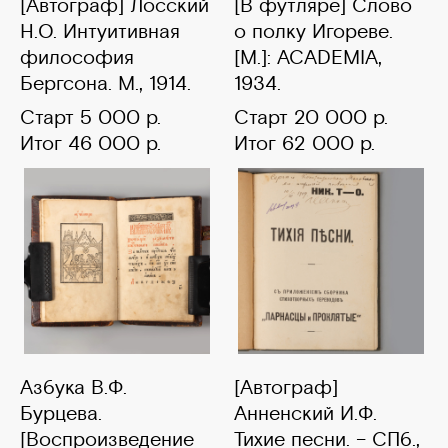
[Автограф] Лосский
[В футляре] Слово
Н.О. Интуитивная
о полку Игореве.
философия
[М.]: ACADEMIA,
Бергсона. М., 1914.
1934.
Старт 5 000 р.
Старт 20 000 р.
Итог 46 000 р.
Итог 62 000 р.
Азбука В.Ф.
[Автограф]
Бурцева.
Анненский И.Ф.
[Воспроизведение
Тихие песни. – СПб.,