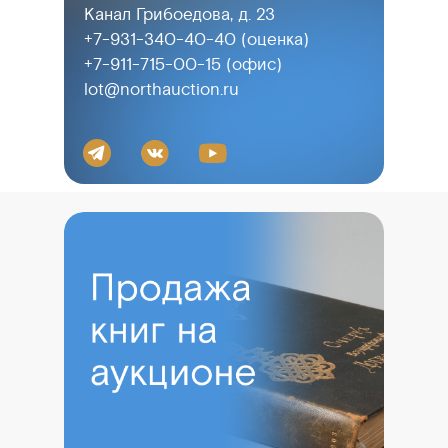
Канал Грибоедова, д. 23
+7-931-340-40-40
(оценка)
+7-911-715-00-15
(офис)
lot@northauction.ru